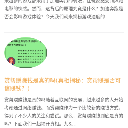
来越多的游戏都采用了加速奔跑的玩法，让玩家感受到风驰
电掣的快感。然而，这背后的原理究竟是什么？加速奔跑是
否会影响游戏体验？今天我们就来揭秘游戏速度的...
赏帮赚赚钱是真的吗(真相揭秘：赏帮赚是否可
信赚钱？)
赏帮赚赚钱是真的吗随着互联网的发展，越来越多的人开始
考虑通过网络赚钱。而赏帮赚作为一个比较新的赚钱方式，
得到了不少人的关注和尝试。那么，赏帮赚赚钱到底是真的
吗？下面我们一起揭开真相。九&...