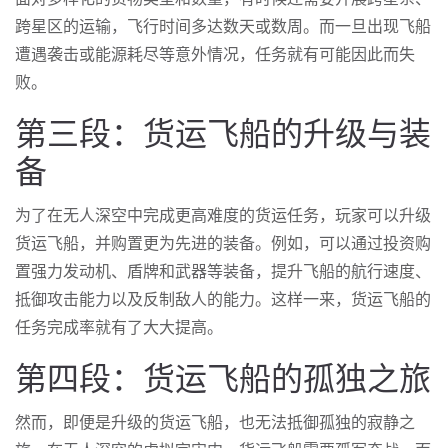
跨星区的运输，飞行时间多达数天或数周。而一旦出现飞船
遭遇袭击或能源耗尽等意外情况，任务就有可能因此而失
败。
第三段：货运飞船的升级与装
备
为了在无人深空中完成更高难度的货运任务，玩家可以升级
货运飞船，并购置更为先进的装备。例如，可以通过投资购
置强力发动机、盾牌和武器等装备，提升飞船的航行速度、
抵御攻击能力以及反制敌人的能力。这样一来，货运飞船的
任务完成率就有了大大提高。
第四段：货运飞船的孤独之旅
然而，即便是升级的货运飞船，也无法抵御孤独的寂静之