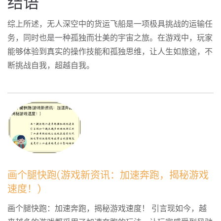
结语
综上所述，无人深空中的货运飞船是一项极具挑战的运输任
务，同时也是一种孤独而壮美的宇宙之旅。在游戏中，玩家
能够体验到真实的操作技能和孤独思维，让人生如旅途，不
断挑战自我，超越自我。
画个腿快跑(游戏新资讯：加速奔跑，揭秘游戏
速度！)
画个腿快跑：加速奔跑，揭秘游戏速度！ 引言现如今，越