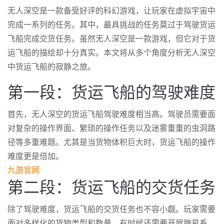
无人深空是一款备受好评的科幻游戏，让玩家在虚拟宇宙中
完成一系列的任务。其中，最具挑战的任务莫过于驾驶货运
飞船完成交货任务。虽然无人深空是一款游戏，但它对于货
运飞船的描绘却十分真实。本文将从多个角度分析无人深空
中货运飞船的寂静之旅。
第一段：货运飞船的驾驶难度
首先，无人深空的货运飞船驾驶难度相当高。驾驶员需要面
对复杂的操作界面、繁琐的操作任务以及迷雾重重的虫洞路
径等多重难题。尤其是当货物体积巨大时，货运飞船的操作
难度更是倍加。
九游官网
第二段：货运飞船的交货任务
除了驾驶难度，货运飞船的交货任务也不容小觑。玩家需要
面对多样化的货物类型和数量，有时候还需要开展跨星系、