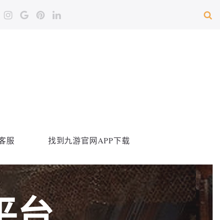
客服
找到九游官网APP下载
平台