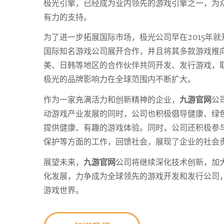
极光引擎，已经成为业内领先的游戏引擎之一，为
有力的支持。
为了进一步拓展国际市场，极光公司早在2015年
国际知名游戏公司展开合作，并且将其多款游戏推
美、日韩等地区的合作伙伴共同开发、发行游戏，
极光的品牌影响力在全球范围内不断扩大。
作为一家充满活力和创新精神的企业，
公
九游官网
动游戏产业发展的同时，公司也积极倡导健康、绿
提供健康、有趣的游戏体验。同时，公司还积极参
保护等方面的工作，回馈社会，展现了企业的社会
展望未来，
公司将继续深化技术创新，加
九游官网
化发展，力争成为全球领先的游戏开发和发行公司
游戏世界。