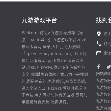
九游游戏平台
找到
Welcome访问✔九游会ag推荐【导
潜山
航：baidu典ag】九游游戏平台2026
136
最新版官网,登录,入口,手机版网址
jin
「apk-cn-jiuyouhui.com」以下简
称：九游官网app下载✔正版官网全
站,全称:九游官网,稳定18年信誉推荐
网站地
安全.保障!极致体验！意志力不是找到
九游娱
的,而是创造的.九游娱乐,会员登录后,
九游娱
进入全站入口,下载APP后随时畅玩电
九游娱乐
子竞技,真人互动与体育类游戏,网页与
九游娱乐
手机版兼容完美,流畅运行。
九游会真