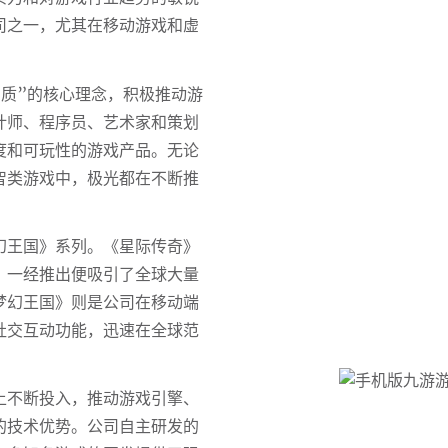
司之一，尤其在移动游戏和虚
质”的核心理念，积极推动游
计师、程序员、艺术家和策划
度和可玩性的游戏产品。无论
智类游戏中，极光都在不断推
幻王国》系列。《星际传奇》
，一经推出便吸引了全球大量
梦幻王国》则是公司在移动端
社交互动功能，迅速在全球范
上不断投入，推动游戏引擎、
的技术优势。公司自主研发的