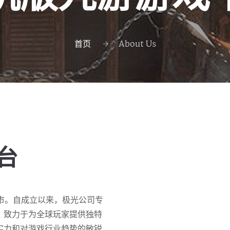
首页
About Us
台
潭市。自成立以来，极光公司专
，致力于为全球玩家提供独特
实力和对游戏行业趋势的敏锐