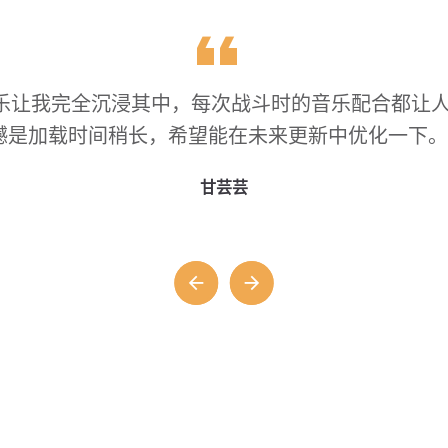
乐让我完全沉浸其中，每次战斗时的音乐配合都让
憾是加载时间稍长，希望能在未来更新中优化一下。
甘芸芸