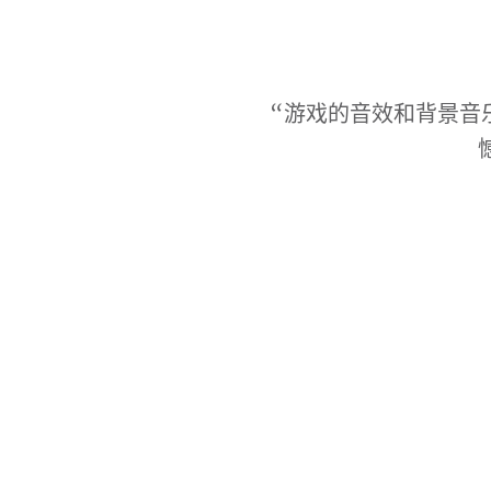
的世界观非常庞大，探索的过
“游戏的音效和背景音
东西可以发现。”**