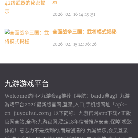
示
2026-04-16 14:19:51
全面战争三国：武将模式揭秘
2026-04-15 14:06:26
九游游戏平台
Welcome访问✔九游会ag推荐【导航：baidu典ag】九游
游戏平台2026最新版官网,登录,入口,手机版网址「apk-
cn-jiuyouhui.com」以下简称：九游官网app下载✔正版
官网全站,全称:九游官网,稳定18年信誉推荐安全.保障!极致
体验！意志力不是找到的,而是创造的.九游娱乐,会员登录