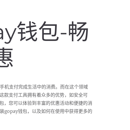
ay钱包-畅
惠
手机支付完成生活中的消费。而在这个领域
P。这款支付工具拥有着众多的优势，如安全可
钱包，您可以体验到丰富的优惠活动和便捷的消
gopay钱包，以及如何在使用中获得更多的