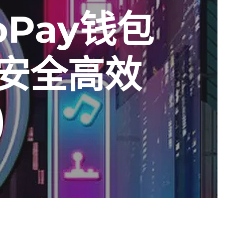
Pay钱包
：安全高效
)