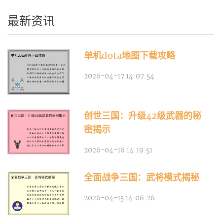
最新资讯
单机dota地图下载攻略
2026-04-17 14:07:54
创世三国：升级42级武器的秘
密揭示
2026-04-16 14:19:51
全面战争三国：武将模式揭秘
2026-04-15 14:06:26