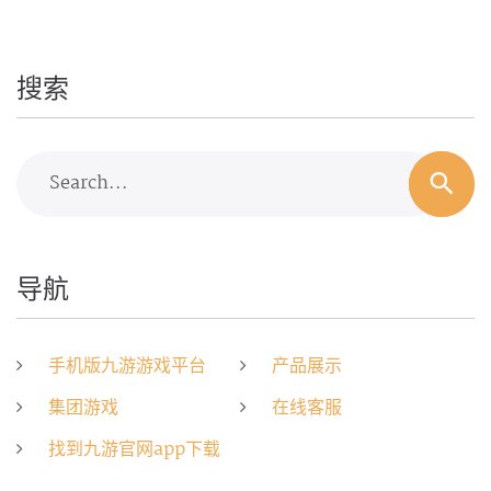
搜索
Search...
导航
手机版九游游戏平台
产品展示
集团游戏
在线客服
找到九游官网app下载